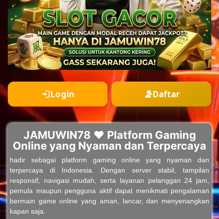
Login
Daftar
JAMUWIN78 ♥︎ Platform Gaming
Online yang Nyaman dan Terpercaya
hadir sebagai platform gaming online yang nyaman dan
terpercaya di Indonesia. Dengan server stabil, tampilan
responsif, navigasi mudah, serta layanan pelanggan 24 jam,
pemula maupun pengguna aktif dapat menikmati pengalaman
bermain game online yang aman, lancar, dan menyenangkan
kapan saja.